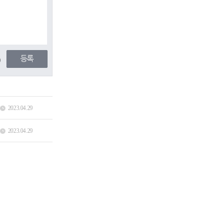
등록
)
2023.04.29
2023.04.29