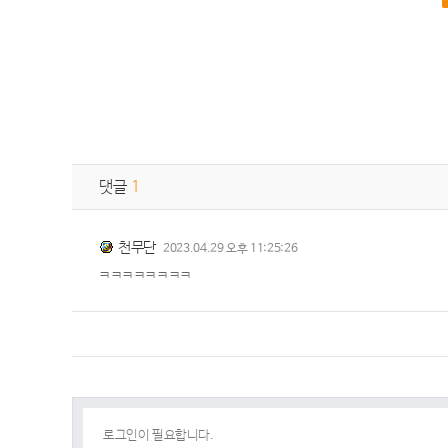
댓글
1
천무단
2023.04.29 오후 11:25:26
ㅋㅋㅋㅋㅋㅋㅋㅋ