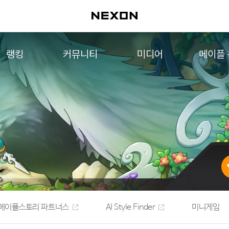
랭킹
커뮤니티
미디어
메이플
월드 랭킹
자유게시판
영상
메이플 
컨텐츠 랭킹
메이플 아트
음악
메이플 코디
아트웍
메이플스토리 파트너스
웹툰
AI Style Finder
미니게임
커뮤니티 아카이브
메이플스토리 파트너스
AI Style Finder
미니게임