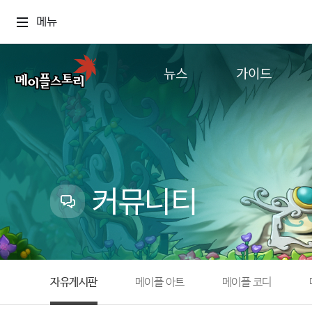
메뉴
뉴스
가이드
공지사항
게임정보
업데이트
직업소개
이벤트
확률형 아이템
캐시샵 공지
NEXON NOW
커뮤니티
메이플 알림판
추가정보
with maple
자유게시판
메이플 아트
메이플 코디