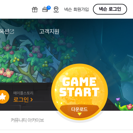
N
OFF
넥슨 로그인
넥슨 회원가입
 옥션
고객지원
옥션
다운로드
도움말/1:1문의
버그악용/불법프로그램 신고
게임 접근성
커뮤니티 아카이브