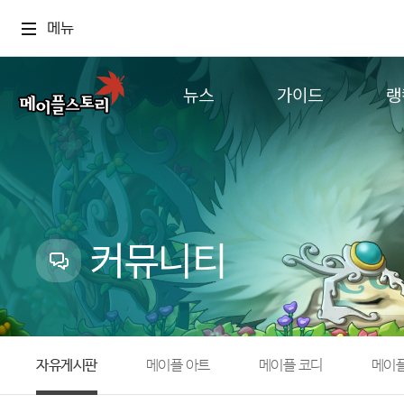
메뉴
뉴스
가이드
랭
공지사항
게임정보
월드
업데이트
직업소개
컨텐츠
이벤트
확률형 아이템
캐시샵 공지
NEXON NOW
커뮤니티
메이플 알림판
추가정보
with maple
자유게시판
메이플 아트
메이플 코디
메이