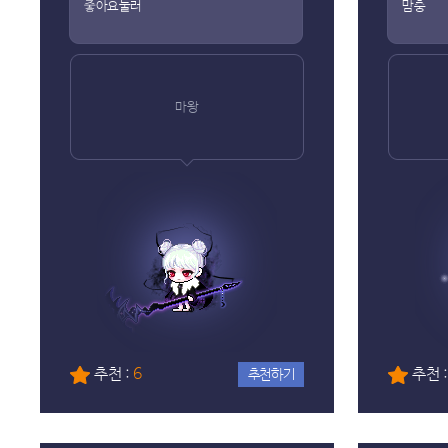
줗아요눌러
맘충
마왕
추천 :
6
추천 
추천하기