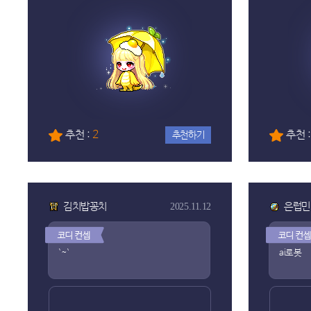
추천 :
2
추천 
추천하기
김치밥꽁치
은럽민
2025.11.12
`~`
ai로봇