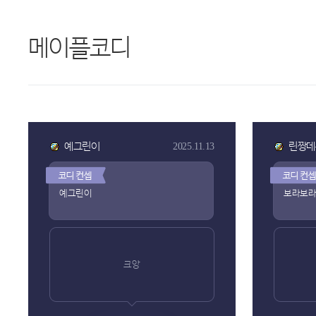
메이플코디
예그린이
린짱데
2025.11.13
예그린이
보라보
크앙