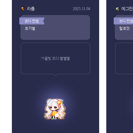
라륩
예그린
2025.11.04
토끼별
할로캣
가을빛 코디 별별별