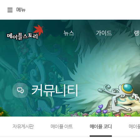
메뉴
뉴스
가이드
랭
공지사항
게임정보
월드
업데이트
직업소개
컨텐츠
이벤트
확률형 아이템
캐시샵 공지
NEXON NOW
커뮤니티
메이플 알림판
추가정보
with maple
자유게시판
메이플 아트
메이플 코디
메이