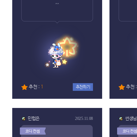
^^
추천 :
1
추천 
추천하기
민럽은
썬생님
2025.11.08