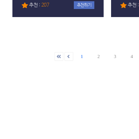
추천 :
207
추천 
추천하기
1
2
3
4