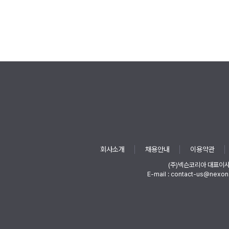
회사소개
채용안내
이용약관
(주)넥슨코리아 대표이
E-mail : contact-us@nexon