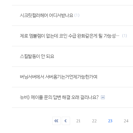
시크릿컬러헤어 어디서받나요
(1)
제로 엠블렘이 없는데 코인 수급 완화같은게 될 가능성은 없을까요
(1)
스킬발동이 안 되요
버닝서버에서 서버옴기는거언제가능한가여
뉴비) 메이플 문의 답변 해결 오래 걸리나요?
21
22
23
24