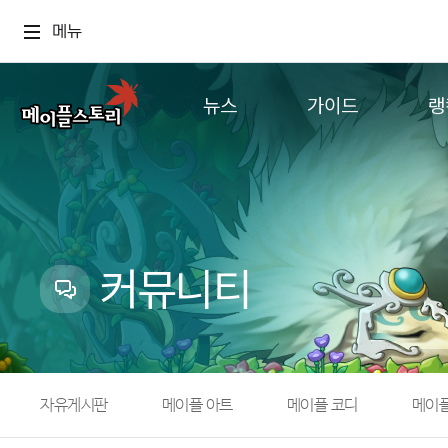
메뉴
뉴스
가이드
랭
공지사항
게임정보
월드
업데이트
직업소개
컨텐츠
이벤트
확률형 아이템
캐시샵 공지
NEXON NOW
커뮤니티
메이플 알림판
추가정보
with maple
자유게시판
메이플 아트
메이플 코디
메이