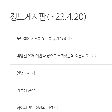
정보게시판(~23.4.20)
노바섭에 사람이 없는이유가 뭐죠
(1)
빅뱅전 유저 이번 버닝으로 복귀했는데 외롭네요..
(1)
안녕하세요!
키눌림 현상...
하이퍼 버닝 성장의 비약
(1)