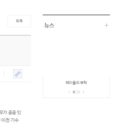
목록
뉴스
헤이즐의 부탁
6
/20
우가 종종 있
 이전 기수