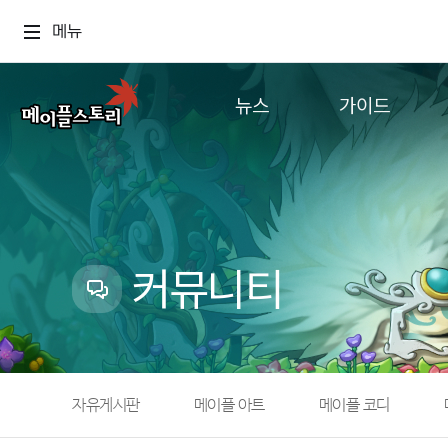
메뉴
뉴스
가이드
공지사항
게임정보
업데이트
직업소개
이벤트
확률형 아이템
캐시샵 공지
NEXON NOW
커뮤니티
메이플 알림판
추가정보
with maple
자유게시판
메이플 아트
메이플 코디