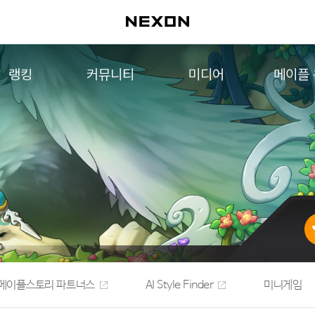
랭킹
커뮤니티
미디어
메이플
월드 랭킹
자유게시판
영상
메이플 
컨텐츠 랭킹
메이플 아트
음악
메이플 코디
아트웍
메이플스토리 파트너스
웹툰
AI Style Finder
미니게임
커뮤니티 아카이브
메이플스토리 파트너스
AI Style Finder
미니게임