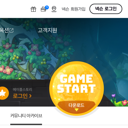
N
OFF
넥슨 로그인
넥슨 회원가입
 옥션
고객지원
옥션
다운로드
도움말/1:1문의
버그악용/불법프로그램 신고
게임 접근성
커뮤니티 아카이브