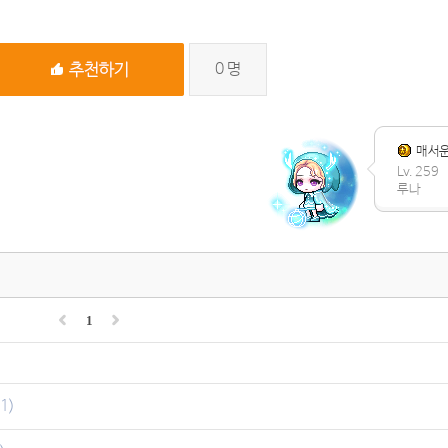
0
명
매서
Lv. 259
루나
1
(1)