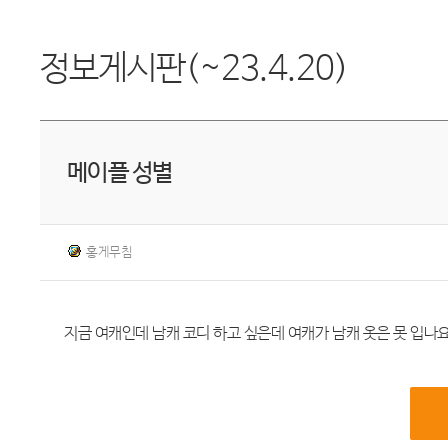
정보게시판(~23.4.20)
메이플 성별
홍게무침
지금 여캐인데 남캐 코디 하고 싶은데 여캐가 남캐 옷은 못 입나