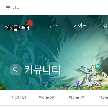
메뉴
뉴스
가이드
랭
공지사항
게임정보
월드
업데이트
직업소개
컨텐츠
이벤트
확률형 아이템
캐시샵 공지
NEXON NOW
커뮤니티
메이플 알림판
추가정보
with maple
자유게시판
메이플 아트
메이플 코디
메이