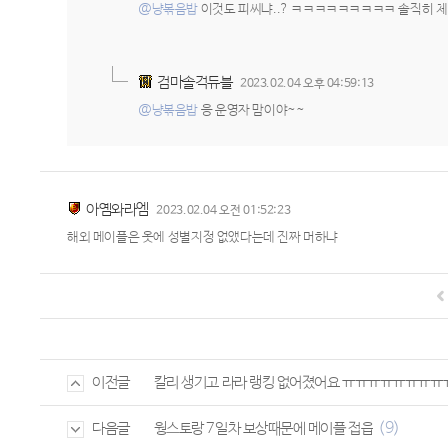
@냥볶음밥
이것도 피씨냐..? ㅋㅋㅋㅋㅋㅋㅋㅋㅋ 솔직히 체
검마솔격듀블
2023.02.04 오후 04:59:13
@냥볶음밥
응 운영자 맘이야~~
아옘와라엠
2023.02.04 오전 01:52:23
해외 메이플은 옷에 성별지정 없앴다는데 진짜 머하냐
칼리 생기고 라라 랭킹 없어졌어요 ㅠㅠㅠㅠㅠㅠㅠ
이전글
(9)
웡스토랑 7일차 보상때문에 메이플 접읍
다음글