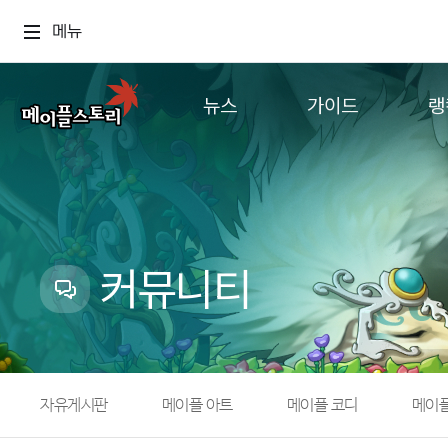
메뉴
뉴스
가이드
랭
공지사항
게임정보
월드
업데이트
직업소개
컨텐츠
이벤트
확률형 아이템
캐시샵 공지
NEXON NOW
커뮤니티
메이플 알림판
추가정보
with maple
자유게시판
메이플 아트
메이플 코디
메이