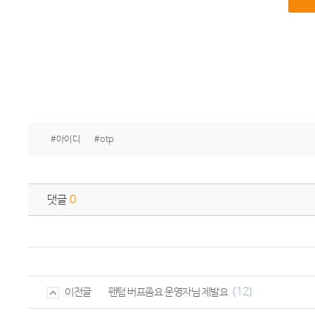
#아이디
#otp
댓글
0
(12)
팬텀 버프좀요 운영자님 제발요
이전글