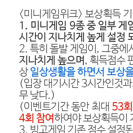
<미니게임위크> 보상획득 기
1.
미니게임
9
종 중 일부 
시간이 지나치게 높게 설정 
2.
특히 돌발 게임이
,
그중에
지나치게 높으며
,
획득점수 편
상
일상생활을 하면서 보상을
(
입장 대기시간
3
시간인것과
무 낮다
.)
(이벤트기간 동안 최대
53
회
4
회 참여
하여야 보상획득이
3.
빙고게임 기존 점수 설정된