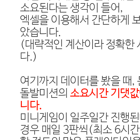
소요된다는 생각이 들어
,
엑셀을 이용해서 간단하게 보
았습니다
.
(
대략적인 계산이라 정확한 
다
.)
여기까지 데이터를 봤을 때
,
돌발미션의
소요시간 기댓값
니다
.
미니게임이 일주일간 진행된
경우 매일
3
판씩
(
최소
6
시간