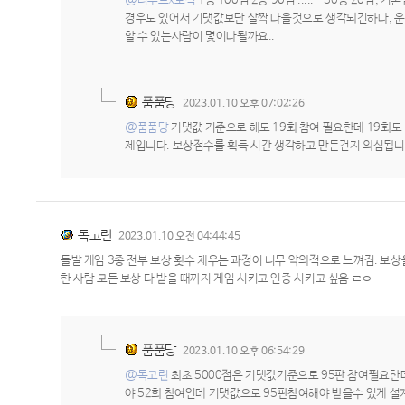
@리부트x도적
1등 100점 2등 90점 ..... ~30등 20점
경우도 있어서 기댓값보단 살짝 나을것으로 생각되긴하나, 운없
할 수 있는사람이 몇이나될까요..
품품당
2023.01.10 오후 07:02:26
@품품당
기댓값 기준으로 해도 19회 참여 필요한데 19회도
제입니다. 보상점수를 획득 시간 생각하고 만든건지 의심됩니
독고린
2023.01.10 오전 04:44:45
돌발 게임 3종 전부 보상 횟수 채우는 과정이 너무 악의적으로 느껴짐. 보상을
한 사람 모든 보상 다 받을 때까지 게임 시키고 인증 시키고 싶음 ㄹㅇ
품품당
2023.01.10 오후 06:54:29
@독고린
최초 5000점은 기댓값기준으로 95판 참여필요한데
야 52회 참여인데 기댓값으로 95판참여해야 받을수 있게 