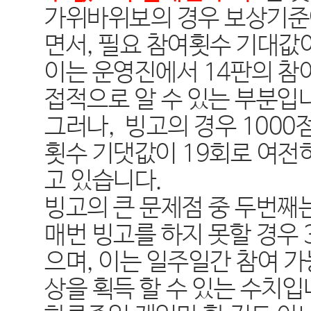
가위바위보의 경우 보상기
면서
,
필요 참여횟수 기대값
이는 운영진에서
14
판의 참
접적으로 알 수 있는 부분입
그러나
,
빙고의 경우
1000
횟수 기댓값이
19
회로 여전
고 있습니다
.
빙고의 큰 문제점 중 두번째
매번 빙고를 하지 못할 경우
으며
,
이는 일주일간 참여 
상을 획득 할 수 있는 수치