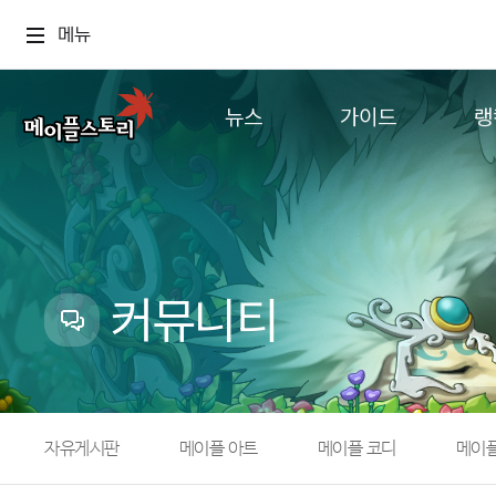
메뉴
뉴스
가이드
랭
공지사항
게임정보
월드
업데이트
직업소개
컨텐츠
이벤트
확률형 아이템
캐시샵 공지
NEXON NOW
커뮤니티
메이플 알림판
추가정보
with maple
자유게시판
메이플 아트
메이플 코디
메이