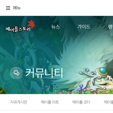
메뉴
뉴스
가이드
랭
공지사항
게임정보
월드
업데이트
직업소개
컨텐츠
이벤트
확률형 아이템
캐시샵 공지
NEXON NOW
커뮤니티
메이플 알림판
추가정보
with maple
자유게시판
메이플 아트
메이플 코디
메이