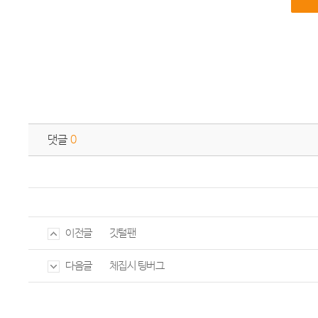
댓글
0
깃털팬
이전글
체집시 팅버그
다음글