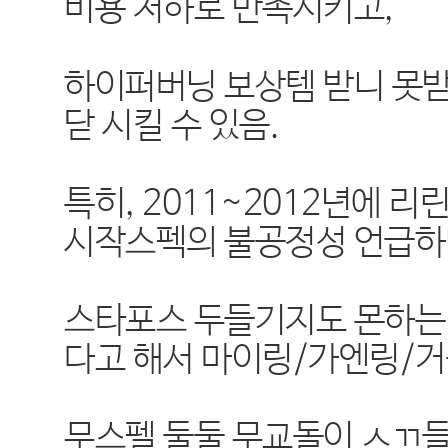
비용 저하로 만족시키고,
하이퍼버닝 보상템 받니 못
닫 시킬 수 있음.
특히, 2011~2012년에 리
시작스펙의 불공정성 언급하며
스타포스 두들기지도 몬하는
다고 해서 마이링/가엔링/거
무스펠 둘둘 무교돌이 ㅅㄲ들