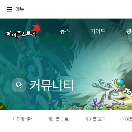
메뉴
뉴스
가이드
랭
공지사항
게임정보
월드
업데이트
직업소개
컨텐츠
이벤트
확률형 아이템
캐시샵 공지
NEXON NOW
커뮤니티
메이플 알림판
추가정보
with maple
자유게시판
메이플 아트
메이플 코디
메이