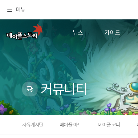
메뉴
뉴스
가이드
공지사항
게임정보
업데이트
직업소개
이벤트
확률형 아이템
캐시샵 공지
NEXON NOW
커뮤니티
메이플 알림판
추가정보
with maple
자유게시판
메이플 아트
메이플 코디