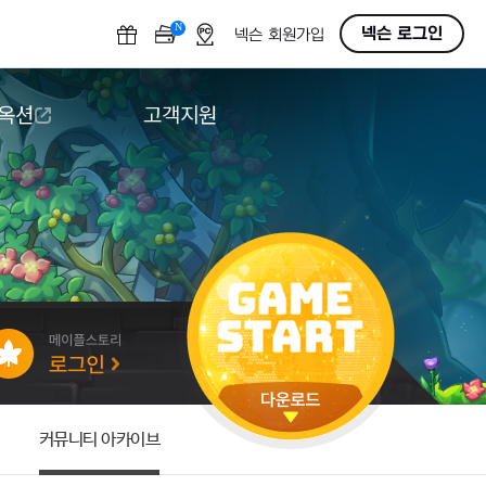
N
OFF
넥슨 로그인
넥슨 회원가입
 옥션
고객지원
옥션
다운로드
도움말/1:1문의
버그악용/불법프로그램 신고
게임 접근성
커뮤니티 아카이브