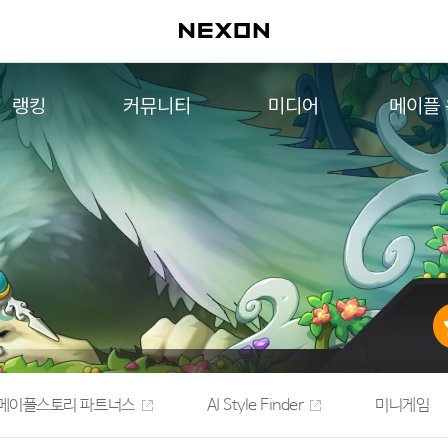
랭킹
커뮤니티
미디어
메이플
월드 랭킹
자유게시판
영상
메이플 
컨텐츠 랭킹
메이플 아트
음악
메이플 코디
아트웍
메이플스토리 파트너스
웹툰
AI Style Finder
미니게임
커뮤니티 아카이브
메이플스토리 파트너스
AI Style Finder
미니게임