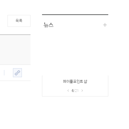
목록
뉴스
메이플포인트 샵
6
/21