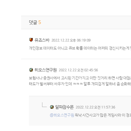
댓글
5
유죠스바
2022.12.22 오후 06:19:09
개인정보 데이터도 아니고 큐브 확률 데이터는 어짜피 갱신시키는게
히오스연구원
2022.12.22 오전 02:45:56
보험사나 증권사에서 고시된 기간가지고 이딴 짓거리 하면 사람 대접은 
태도가 벌써부터 싸우자 인데 ㅋㅋㅋ 말투 개띠겁게 말하네 좀 순화
알파잠수몬
2022.12.22 오전 11:57:36
@히오스연구원
워낙 사건사고가 많은 게임사라 이 정도