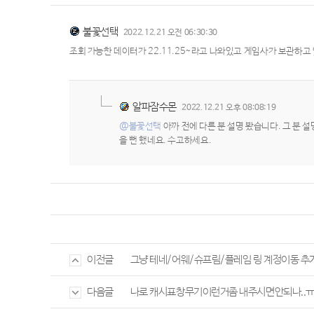
불꽃선택
2022.12.21 오전 06:30:30
조회 가능한 데이터가 22.11.25~라고 나와있고 게임사가 보관하
알파잠수몬
2022.12.21 오후 08:08:19
@불꽃선택
아까 전에 다른 분 설명 봤습니다. 그 분 
을 뻔 했네요. 수고하세요.
그냥 테네/어웨/슈프림/플레임 링 계정이동 추가
이전글
나로 캐시표창무기이런거좀 내주시면안되나..ㅠ
다음글