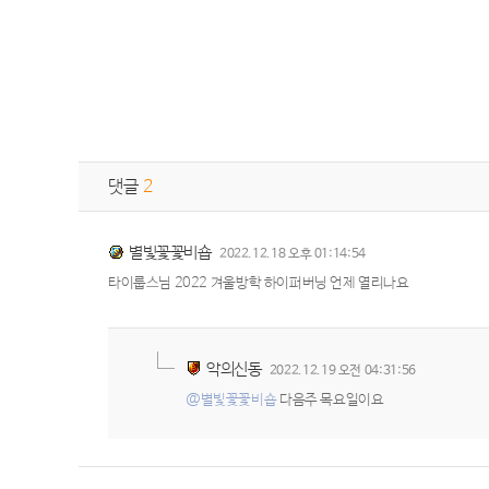
댓글
2
별빛꽃꽃비숍
2022.12.18 오후 01:14:54
타이룹스님 2022 겨울방학 하이퍼버닝 언제 열리나요
악의신동
2022.12.19 오전 04:31:56
@별빛꽃꽃비숍
다음주 목요일이요