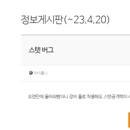
정보게시판(~23.4.20)
스텟 버그
타이룹스
오렌만에 들어와봤더니 장비 풀로 착용해도 스텟공격력이 