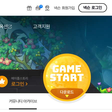
N
OFF
넥슨 로그인
넥슨 회원가입
 옥션
고객지원
옥션
다운로드
도움말/1:1문의
버그악용/불법프로그램 신고
게임 접근성
커뮤니티 아카이브