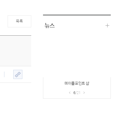
목록
뉴스
메이플포인트 샵
6
/21