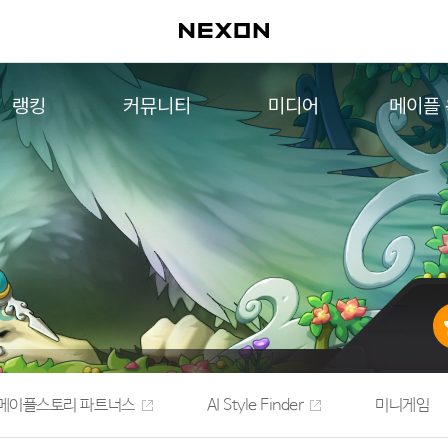
랭킹
커뮤니티
미디어
메이플
월드 랭킹
자유게시판
영상
메이플 
컨텐츠 랭킹
메이플 아트
음악
메이플 코디
아트웍
메이플스토리 파트너스
웹툰
AI Style Finder
미니게임
커뮤니티 아카이브
메이플스토리 파트너스
AI Style Finder
미니게임