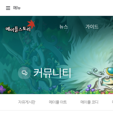
메뉴
뉴스
가이드
공지사항
게임정보
업데이트
직업소개
이벤트
확률형 아이템
캐시샵 공지
NEXON NOW
커뮤니티
메이플 알림판
추가정보
with maple
자유게시판
메이플 아트
메이플 코디