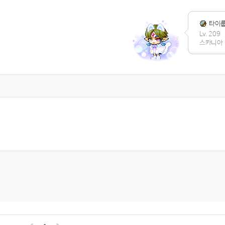
타이
Lv. 209
스카니아