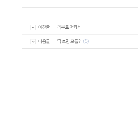
리부트 저카세
이전글
(5)
딱 보면 모름?
다음글