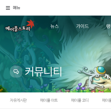
메뉴
뉴스
가이드
랭
공지사항
게임정보
월드
업데이트
직업소개
컨텐츠
이벤트
확률형 아이템
캐시샵 공지
NEXON NOW
커뮤니티
메이플 알림판
추가정보
with maple
자유게시판
메이플 아트
메이플 코디
메이