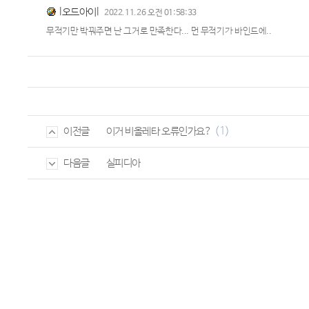
l오드아이l
2022.11.26 오전 01:58:33
무적기만 박꿔주면 난 그거로 만족한다... 먼 무적기가 바인드에..
(1)
이거 비올레타 오류인가요?
이전글
실피디아
다음글