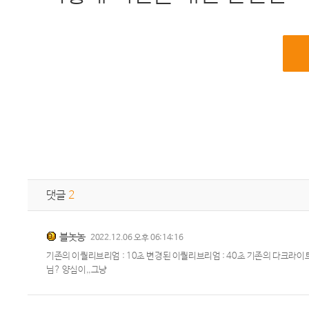
댓글
2
블놋농
2022.12.06 오후 06:14:16
기존의 이퀄리브리엄 : 10초 변경된 이퀄리브리엄 : 40초 기존의 다크라이
님? 양심이,,그냥