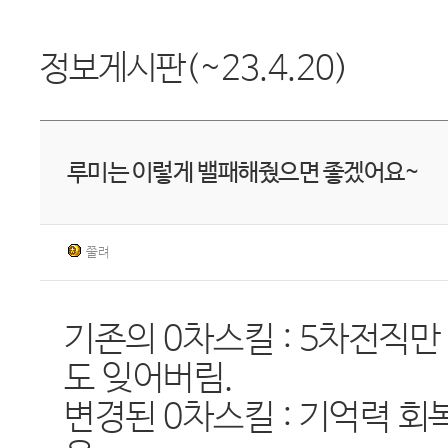
정보게시판(~23.4.20)
루미는 이렇게 밸패해줬으면 좋겠어요~
쭐려
기존의 0차스킬 : 5차전직만
도 잊어버림.
변경된 0차스킬 : 기억력 회