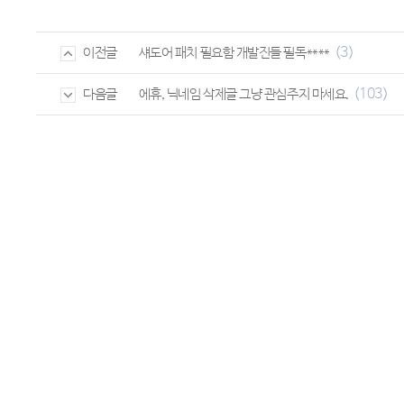
(3)
섀도어 패치 필요함 개발진들 필독****
이전글
(103)
에휴, 닉네임 삭제글 그냥 관심주지 마세요.
다음글