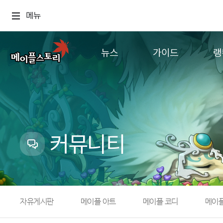
메뉴
뉴스
가이드
랭
공지사항
게임정보
월드
업데이트
직업소개
컨텐츠
이벤트
확률형 아이템
캐시샵 공지
NEXON NOW
커뮤니티
메이플 알림판
추가정보
with maple
자유게시판
메이플 아트
메이플 코디
메이