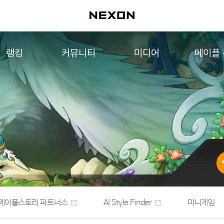
랭킹
커뮤니티
미디어
메이플
월드 랭킹
자유게시판
영상
메이플 
컨텐츠 랭킹
메이플 아트
음악
메이플 코디
아트웍
메이플스토리 파트너스
웹툰
AI Style Finder
미니게임
커뮤니티 아카이브
메이플스토리 파트너스
AI Style Finder
미니게임