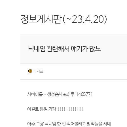
정보게시판(~23.4.20)
닉네임 관련해서 얘기가 많노
우사조
서버이름 + 생성순서 ex) 루나465771
이걸로 통일 가자!!!!!!!!!!!!!!!
아주 그냥 닉네임 한 번 먹어볼려고 발악들을 하네