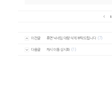
1
(7)
휴면 닉네임 대량 삭제 부탁드립니다
이전글
(1)
캐시 이동 상시화
다음글