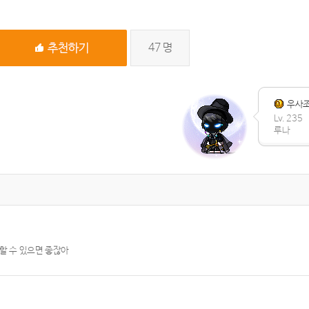
47
명
우사
Lv. 235
루나
할 수 있으면 좋잖아