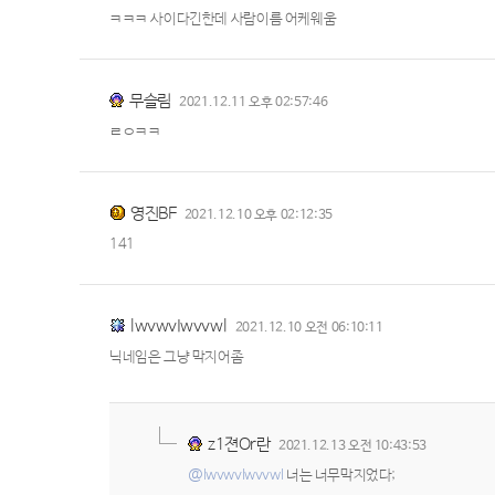
ㅋㅋㅋ 사이다긴한데 사람이름 어케웨움
무슬림
2021.12.11 오후 02:57:46
ㄹㅇㅋㅋ
영진BF
2021.12.10 오후 02:12:35
141
lwvwvIwvvwl
2021.12.10 오전 06:10:11
닉네임은 그냥 막지어좀
z1젼Or란
2021.12.13 오전 10:43:53
@lwvwvIwvvwl
너는 너무막지었다;