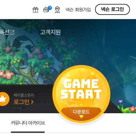
N
OFF
넥슨 로그인
넥슨 회원가입
 옥션
고객지원
옥션
다운로드
도움말/1:1문의
버그악용/불법프로그램 신고
게임 접근성
커뮤니티 아카이브