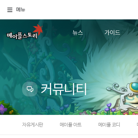
메뉴
뉴스
가이드
공지사항
게임정보
업데이트
직업소개
이벤트
확률형 아이템
캐시샵 공지
NEXON NOW
커뮤니티
메이플 알림판
추가정보
with maple
자유게시판
메이플 아트
메이플 코디