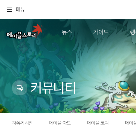
메뉴
뉴스
가이드
랭
공지사항
게임정보
월드
업데이트
직업소개
컨텐츠
이벤트
확률형 아이템
캐시샵 공지
NEXON NOW
커뮤니티
메이플 알림판
추가정보
with maple
자유게시판
메이플 아트
메이플 코디
메이