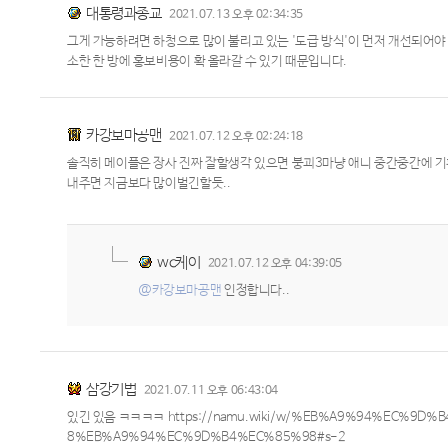
대통령과종교
2021.07.13 오후 02:34:35
그게 가능하려면 하청으로 많이 불리고 있는 '도급 방식'이 먼저 개선되어야 
소한 한 방에 홍보비용이 확 올라갈 수 있기 때문입니다.
카강보마공맨
2021.07.12 오후 02:24:18
솔직히 메이플은 장사 진짜 잘할생각 있으면 붕괴3마냥 애니 중간중간에 
내주면 지금보다 많이벌긴할듯..
wc케이
2021.07.12 오후 04:39:05
@카강보마공맨
인정합니다..
삼강기법
2021.07.11 오후 06:43:04
있긴 있음 ㅋㅋㅋㅋ https://namu.wiki/w/%EB%A9%94%EC%9
8%EB%A9%94%EC%9D%B4%EC%85%98#s-2