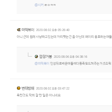
@시커
ㄹㅇㅋㅋ
떠떡볶이
2020.08.02 오후 05:26:40
아니 근데 원래 사냥하고있는데 자리뺏는건 좀 아닌데 왜이리 옹호하는애
깜장거봉
2020.08.06 오후 04:38:16
@떠떡볶이
인성뒤로배운애들에다동족쉴드쳐주는거겟죠뭐 
변태방패
2020.08.02 오후 03:47:22
욕한것도 딱히 잘 한 일은 아니네요