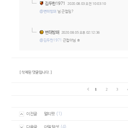
김두한1971
2020.08.03 오전 10:03:10
@변태방패
님 근첩임?
변태방패
2020.08.05 오후 02:12:36
@김두한1971
근첩아님 ㅎ
[ 삭제된 댓글입니다. ]
1
2
3
(1)
멀티펫
이전글
(4)
아델 템셋
다음글