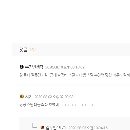
댓글
141
수만번생각
2020.08.10 오후 08:16:09
걍 둘다 잘못한거같..근데 솔직히 스틸도 나쁨 스틸 수천번 당함 아무리 말
시커
2020.08.02 오후 07:09:08
정공 스틸러들 죄다 모였네 ㅋㅋㅋㅋㅋㅋㅋㅋㅋㅋ
김두한1971
2020.08.03 오전 10:04:16