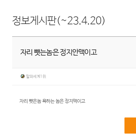
정보게시판(~23.4.20)
자리 뺏는놈은 정지안맥이고
말파세계1위
자리 뺏은놈 욕하는 놈은 정지맥이고