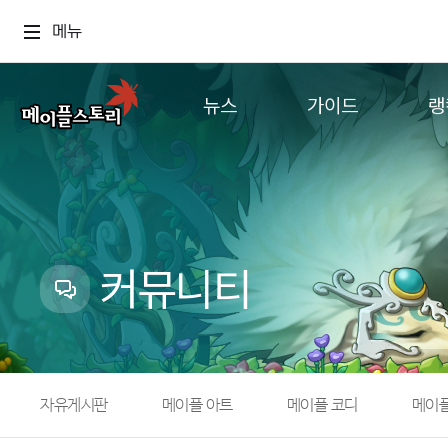
메뉴
뉴스
가이드
랭
공지사항
게임정보
월드
업데이트
직업소개
컨텐츠
이벤트
확률형 아이템
캐시샵 공지
NEXON NOW
커뮤니티
메이플 알림판
추가정보
with maple
자유게시판
메이플 아트
메이플 코디
메이