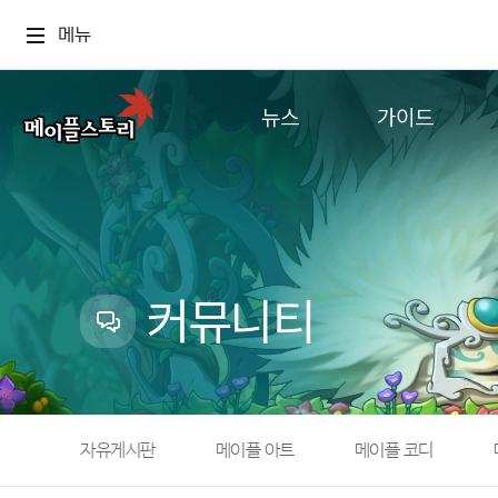
메뉴
뉴스
가이드
공지사항
게임정보
업데이트
직업소개
이벤트
확률형 아이템
캐시샵 공지
NEXON NOW
커뮤니티
메이플 알림판
추가정보
with maple
자유게시판
메이플 아트
메이플 코디