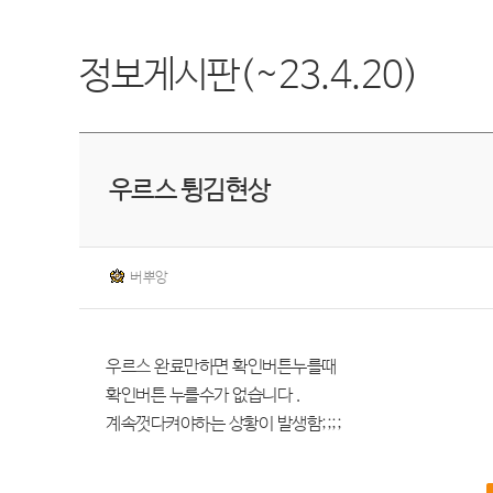
정보게시판(~23.4.20)
우르스 튕김현상
버뿌앙
우르스 완료만하면 확인버튼누를때
확인버튼 누를수가 없습니다 .
계속껏다켜야하는 상황이 발생함;;;;