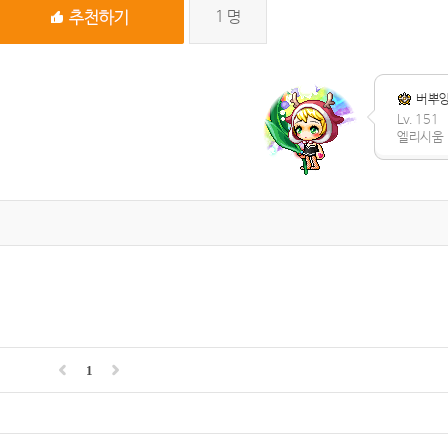
1
명
버뿌
Lv. 151
엘리시움
1