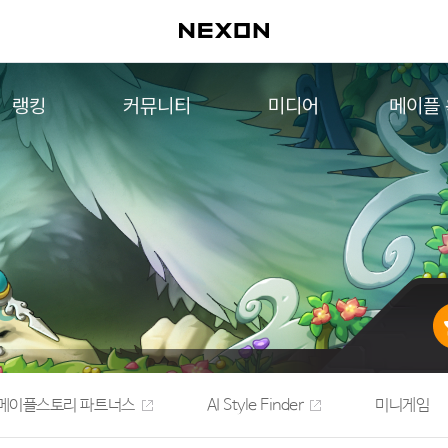
랭킹
커뮤니티
미디어
메이플
월드 랭킹
자유게시판
영상
메이플 
컨텐츠 랭킹
메이플 아트
음악
메이플 코디
아트웍
메이플스토리 파트너스
웹툰
AI Style Finder
미니게임
커뮤니티 아카이브
메이플스토리 파트너스
AI Style Finder
미니게임