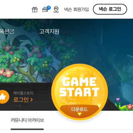
N
OFF
넥슨 로그인
넥슨 회원가입
 옥션
고객지원
옥션
다운로드
도움말/1:1문의
버그악용/불법프로그램 신고
게임 접근성
커뮤니티 아카이브