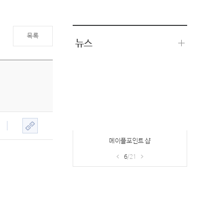
목록
뉴스
메이플포인트 샵
6
/21