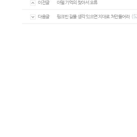
아델 기억의 찾아서 오류
이전글
(5
핑크빈 길뚤 생각 있으면 지대로 처만들어라
다음글