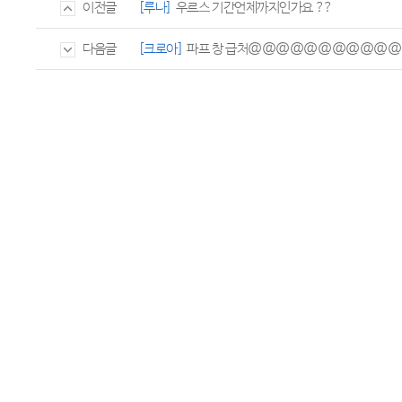
[루나]
우르스 기간언제까지인가요 ??
이전글
[크로아]
파프 창 급처@@@@@@@@@@
다음글