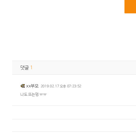
댓글
1
xx부모
2019.02.17 오후 07:23:52
나도 뜨는뎅 ㅠㅠ