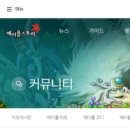
메뉴
뉴스
가이드
랭
공지사항
게임정보
월드
업데이트
직업소개
컨텐츠
이벤트
확률형 아이템
캐시샵 공지
NEXON NOW
커뮤니티
메이플 알림판
추가정보
with maple
자유게시판
메이플 아트
메이플 코디
메이