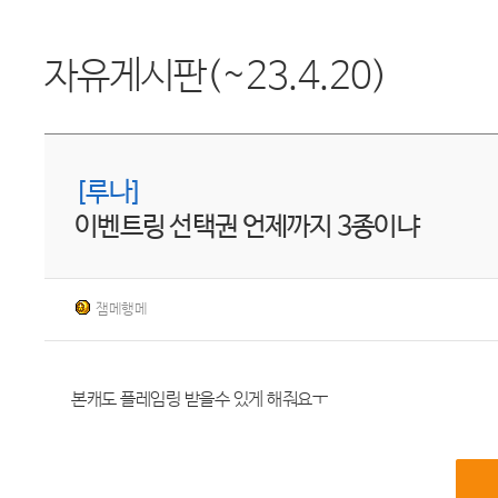
자유게시판(~23.4.20)
[루나]
이벤트링 선택권 언제까지 3종이냐
잼메행메
본캐도 플레임링 받을수 있게 해줘요ㅜ