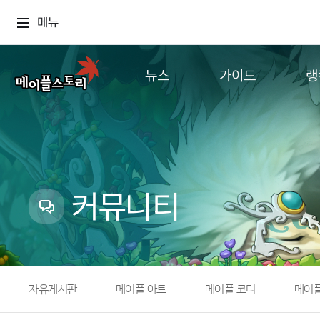
메뉴
뉴스
가이드
랭
공지사항
게임정보
월드
업데이트
직업소개
컨텐츠
이벤트
확률형 아이템
캐시샵 공지
NEXON NOW
커뮤니티
메이플 알림판
추가정보
with maple
자유게시판
메이플 아트
메이플 코디
메이