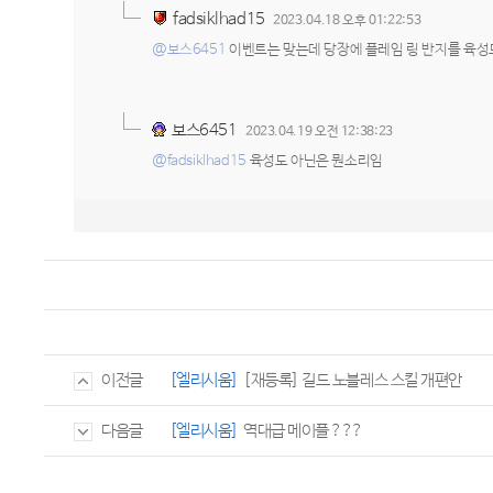
fadsiklhad15
2023.04.18 오후 01:22:53
@보스6451
이벤트는 맞는데 당장에 플레임 링 반지를 육성
보스6451
2023.04.19 오전 12:38:23
@fadsiklhad15
육성도 아닌은 뭔소리임
[엘리시움]
[재등록] 길드 노블레스 스킬 개편안
이전글
[엘리시움]
역대급 메이플 ???
다음글