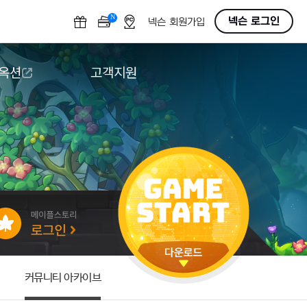
N
OFF
넥슨 로그인
넥슨 회원가입
 옥션
고객지원
옥션
다운로드
도움말/1:1문의
버그악용/불법프로그램 신고
게임 접근성
커뮤니티 아카이브