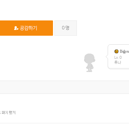
0
명
Bi숍w
Lv. 0
루나
 패치 했지