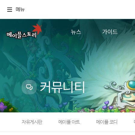
메뉴
뉴스
가이드
공지사항
게임정보
업데이트
직업소개
이벤트
확률형 아이템
캐시샵 공지
NEXON NOW
커뮤니티
메이플 알림판
추가정보
with maple
자유게시판
메이플 아트
메이플 코디