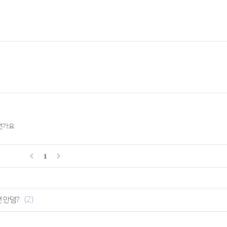
시던가요
1
(2)
 안댐?