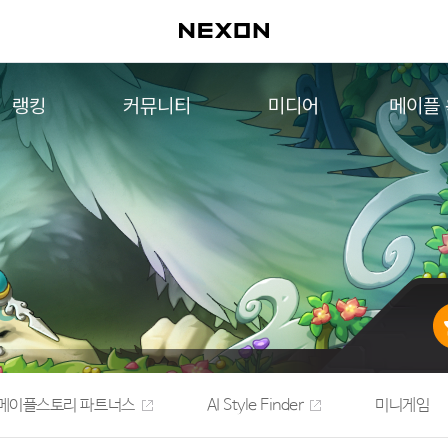
랭킹
커뮤니티
미디어
메이플
월드 랭킹
자유게시판
영상
메이플 
컨텐츠 랭킹
메이플 아트
음악
메이플 코디
아트웍
메이플스토리 파트너스
웹툰
AI Style Finder
미니게임
커뮤니티 아카이브
메이플스토리 파트너스
AI Style Finder
미니게임