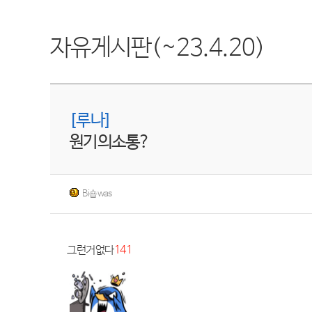
자유게시판(~23.4.20)
[루나]
원기의소통?
Bi숍was
그런거없다
141