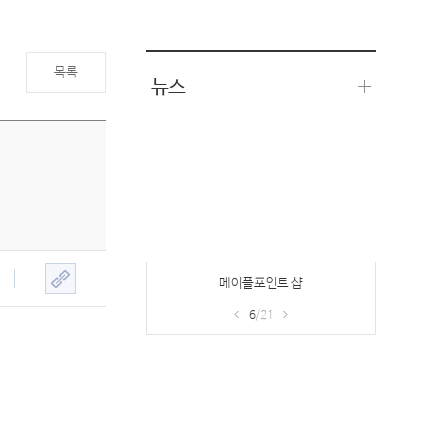
목록
뉴스
메이플포인트 샵
6
/21