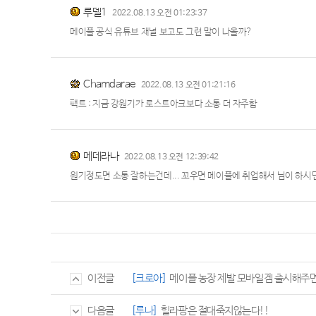
루델1
2022.08.13 오전 01:23:37
메이플 공식 유튜브 채널 보고도 그런 말이 나올까?
Chamdarae
2022.08.13 오전 01:21:16
팩트 : 지금 강원기가 로스트아크보다 소통 더 자주함
메데라나
2022.08.13 오전 12:39:42
원기정도면 소통 잘하는건데... 꼬우면 메이플에 취업해서 님이 하
[크로아]
메이플 농장 제발 모바일겜 출시해주면
이전글
[루나]
힐라팡은 절대죽지않는다!!
다음글