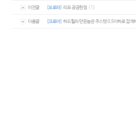
(1)
[오로라]
리프 궁금한점
이전글
[크로아]
하드힐라 만든놈은 주스텟 0.5이하로 잡게
다음글