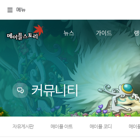
메뉴
뉴스
가이드
랭
공지사항
게임정보
월드
업데이트
직업소개
컨텐츠
이벤트
확률형 아이템
캐시샵 공지
NEXON NOW
커뮤니티
메이플 알림판
추가정보
with maple
자유게시판
메이플 아트
메이플 코디
메이