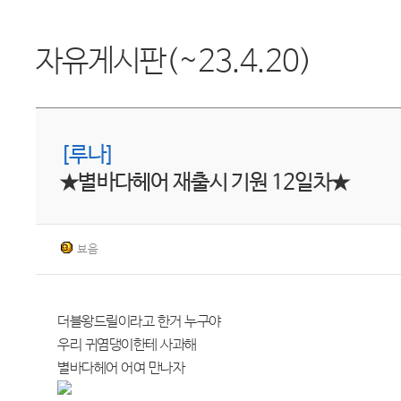
자유게시판(~23.4.20)
[루나]
★별바다헤어 재출시 기원 12일차★
뵤음
더블왕드릴이라고 한거 누구야
우리 귀염댕이한테 사과해
별바다헤어 어여 만나자