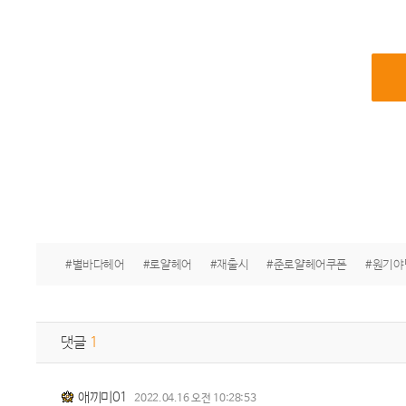
#별바다헤어
#로얄헤어
#재출시
#준로얄헤어쿠폰
#원기야
댓글
1
애끼미01
2022.04.16 오전 10:28:53