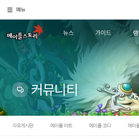
메뉴
뉴스
가이드
랭
공지사항
게임정보
월드
업데이트
직업소개
컨텐츠
이벤트
확률형 아이템
캐시샵 공지
NEXON NOW
커뮤니티
메이플 알림판
추가정보
with maple
자유게시판
메이플 아트
메이플 코디
메이