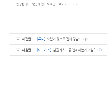
인정합니다.. 몇년째 안나오고 있어요ㅜㅜㅜㅜㅜㅜ
[루나]
모험가 퀘스트 진짜 킹받드라슈...
이전글
(2)
[이노시스]
님들 캐시이동 언제하는지 아심?
다음글