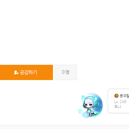
0
명
똥우
Lv. 249
루나