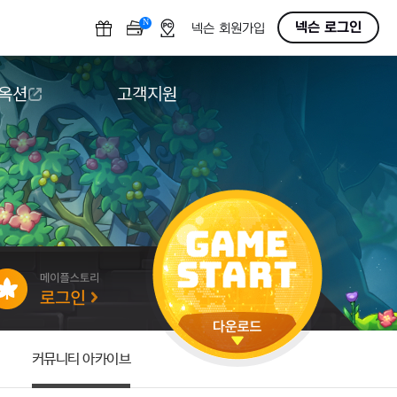
N
OFF
넥슨 로그인
넥슨 회원가입
 옥션
고객지원
옥션
다운로드
도움말/1:1문의
버그악용/불법프로그램 신고
게임 접근성
커뮤니티 아카이브