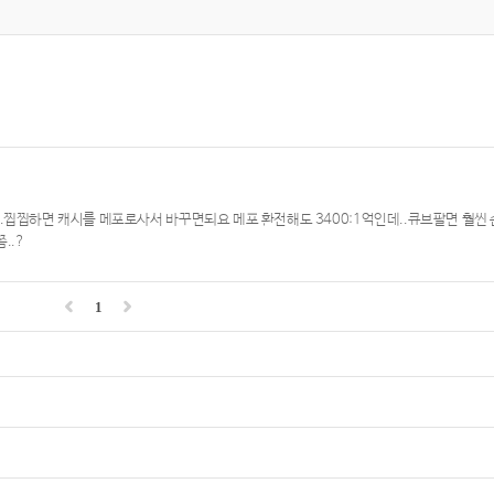
.찝찝하면 캐시를 메포로사서 바꾸면되요 메포 환전해도 3400:1억인데..큐브팔면 훨씬
..?
1