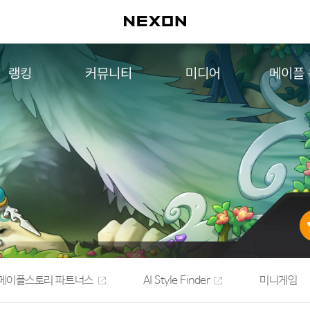
랭킹
커뮤니티
미디어
메이플
월드 랭킹
자유게시판
영상
메이플 
컨텐츠 랭킹
메이플 아트
음악
메이플 코디
아트웍
메이플스토리 파트너스
웹툰
AI Style Finder
미니게임
커뮤니티 아카이브
메이플스토리 파트너스
AI Style Finder
미니게임