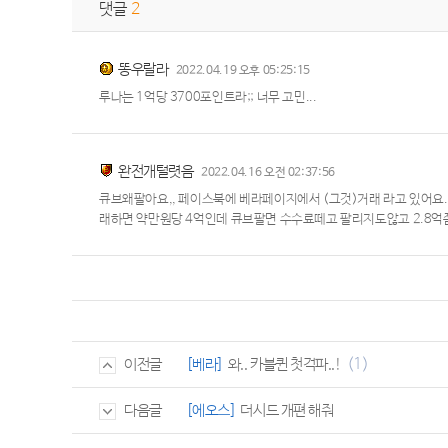
댓글
2
똥우랄라
2022.04.19 오후 05:25:15
루나는 1억당 3700포인트라;; 너무 고민...
완전개털렷음
2022.04.16 오전 02:37:56
큐브왜팔아요,, 페이스북에 베라페이지에서 (그것)거래 라고 있어요.
래하면 약만원당 4억인데 큐브팔면 수수료떼고 팔리지도않고 2.8억쯤
(1)
[베라]
와.. 카블퀸 첫격파..!
이전글
[에오스]
더시드 개편 해줘
다음글