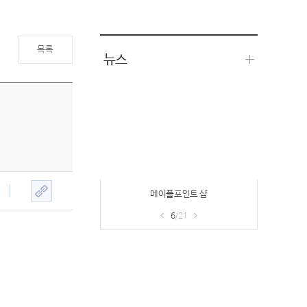
목록
뉴스
메이플포인트 샵
6
/21