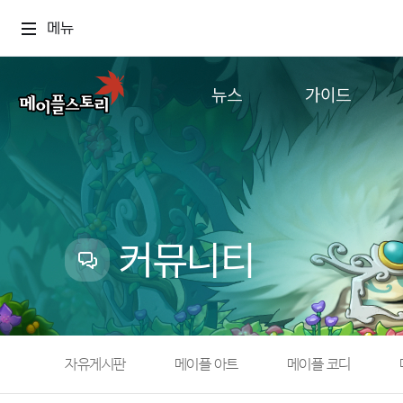
메뉴
뉴스
가이드
공지사항
게임정보
업데이트
직업소개
이벤트
확률형 아이템
캐시샵 공지
NEXON NOW
커뮤니티
메이플 알림판
추가정보
with maple
자유게시판
메이플 아트
메이플 코디