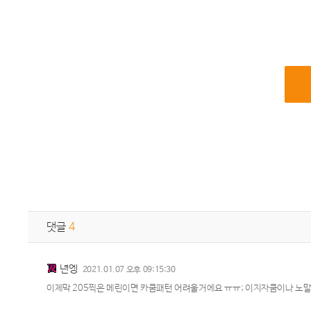
댓글
4
년엥
2021.01.07 오후 09:15:30
이제막 205찍은 메린이면 카쿰패턴 어려울거에요 ㅠㅠ; 이지자쿰이나 노