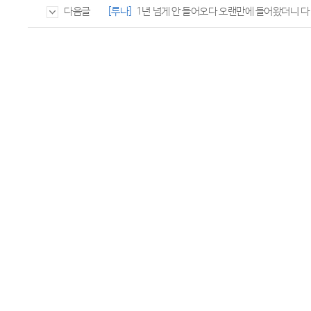
[루나]
1년 넘게 안 들어오다 오랜만에 들어왔더니 다
다음글