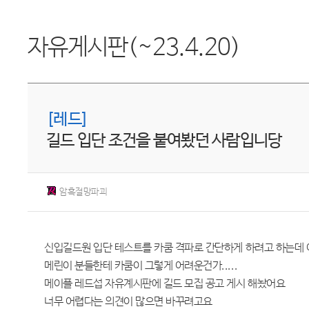
자유게시판(~23.4.20)
[레드]
길드 입단 조건을 붙여봤던 사람입니당
암흑절망파괴
신입길드원 입단 테스트를 카쿰 격파로 간단하게 하려고 하는데 어
메린이 분들한테 카쿰이 그렇게 어려운건가.....
메이플 레드섭 자유계시판에 길드 모집 공고 게시 해놨어요
너무 어렵다는 의견이 많으면 바꾸려고요