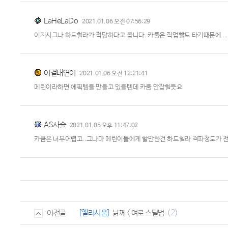
LaHeLaDo
2021.01.06 오전 07:56:29
이지시그나 하드힐라가 적당하다고 봅니다. 카쿰은 직업빨도 타기때문에 ..
이걸태연이
2021.01.06 오전 12:21:41
메린이라하면 에픽템들 만들고 있을텐데 카쿰 안잡힐듯요
AS사슬
2021.01.05 오후 11:47:02
카쿰은 너무어렵고..그나마 메린이들에게 할만한건 하드힐라 격파정도가 전
(2)
[엘리시움]
낡께 < 여로 스틸범
이전글