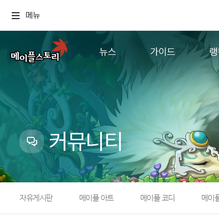
메뉴
뉴스
가이드
랭
공지사항
게임정보
월드
업데이트
직업소개
컨텐츠
이벤트
확률형 아이템
캐시샵 공지
NEXON NOW
커뮤니티
메이플 알림판
추가정보
with maple
자유게시판
메이플 아트
메이플 코디
메이