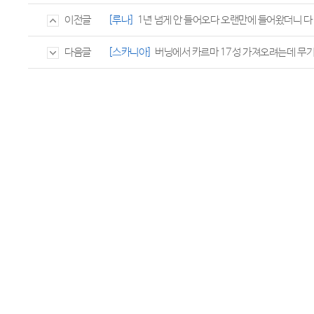
[루나]
1년 넘게 안 들어오다 오랜만에 들어왔더니 다
이전글
[스카니아]
버닝에서 카르마 17성 가져오려는데 무기
다음글