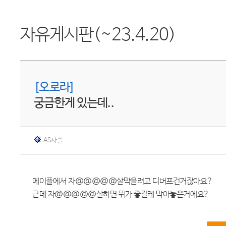
자유게시판(~23.4.20)
[오로라]
궁금한게 있는데..
AS사슬
메이플에서 자@@@@@살막을려고 디버프건거잖아요?
근데 자@@@@@살하면 뭐가 좋길레 막아놓은거에요?