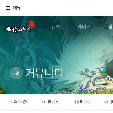
메뉴
뉴스
가이드
랭
공지사항
게임정보
월드
업데이트
직업소개
컨텐츠
이벤트
확률형 아이템
캐시샵 공지
NEXON NOW
커뮤니티
메이플 알림판
추가정보
with maple
자유게시판
메이플 아트
메이플 코디
메이