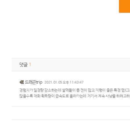
댓글
1
드래곤trip
2021.01.05 오후 11:43:47
경험치가 일정량 감소하는데 쌀먹들이 몹 젠이 많고 지형이 좋은 특정 맵(그
많을수록 재화 획득량이 급속도로 올라가는데 거기서 계속 사냥을 하려고하는