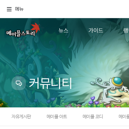
메뉴
뉴스
가이드
랭
공지사항
게임정보
월드
업데이트
직업소개
컨텐츠
이벤트
확률형 아이템
캐시샵 공지
NEXON NOW
커뮤니티
메이플 알림판
추가정보
with maple
자유게시판
메이플 아트
메이플 코디
메이