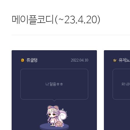
메이플코디(~23.4.20)
류굴탱
유제노
2022.04.10
나 닮음ㅎㅎ
와 내