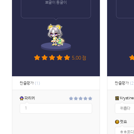
뽀글이 동글이
5.00 점
한줄평가
한줄평가
(1)
(2
파리귀
Krystine
1
귀욥다
엣요
ㅎㅎ코디