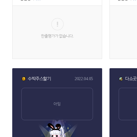
수박주스핥기
다소곳
2022.04.05
아잉