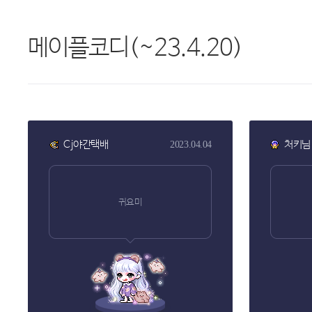
메이플코디(~23.4.20)
Cj야간택배
처키님
2023.04.04
귀요미