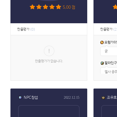
5.00 점
한줄평가
한줄평가
(0)
(2
모험가미
굳
팔라딘구
엘사 공주
NPC창섭
조우호
2022.12.15