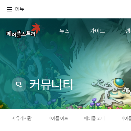
메뉴
뉴스
가이드
랭
공지사항
게임정보
월드
업데이트
직업소개
컨텐츠
이벤트
확률형 아이템
캐시샵 공지
NEXON NOW
커뮤니티
메이플 알림판
추가정보
with maple
자유게시판
메이플 아트
메이플 코디
메이