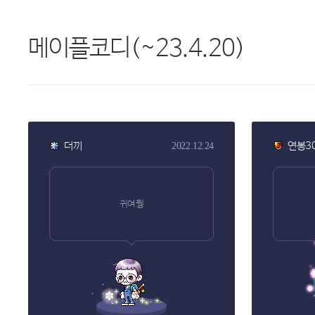
메이플코디(~23.4.20)
더끼
연봉3
2022.12.24
귀여웡