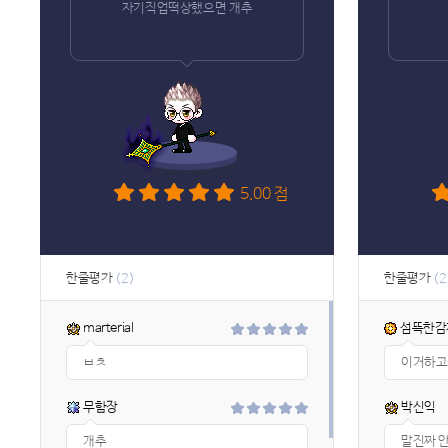
자기직업떡상했으면 개추
5.00 점
한줄평가
한줄평가
(2)
(2
marterial
섬뜩한감
ㅂㅊ
이거하고
무함장
박신익
개추
말진짜 