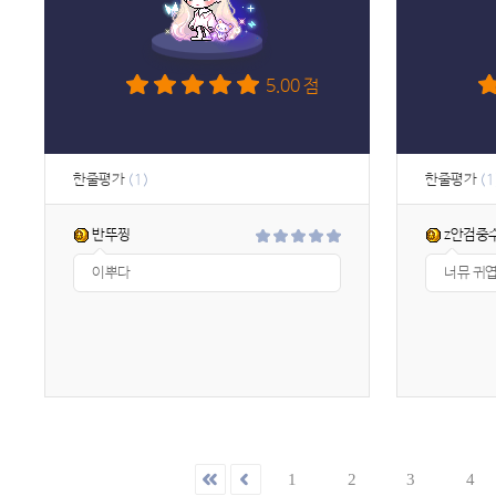
5.00 점
한줄평가
한줄평가
(1)
(1
반뚜찡
z안검중
이뿌다
너뮤 귀엽
1
2
3
4