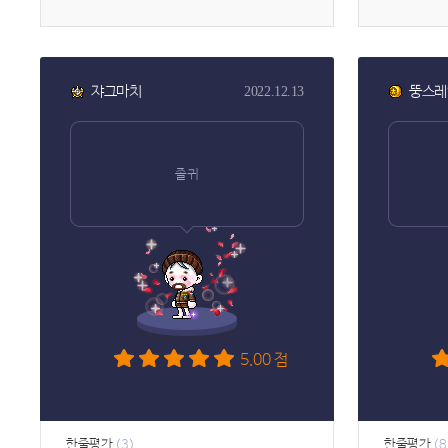
[삭제된
쟈그마치
뚱스레
2022.12.13
졸귀
5.00 점
한줄평가
한줄평가
(3)
(8