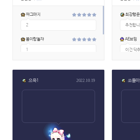
쨔그먀치
최강행운
2
추천합니
봄이랑놀쟈
AE브밍
1
이건 닥
봄날의안개
표태수
커엽누~~ㅋㅋㅋㅋ
당신과 
습니다.
으윽1
쏘들마
2022.10.19
벗꽃과달
눈 정화하
⠀
만들어 주세
김마끼롤
진짜이런