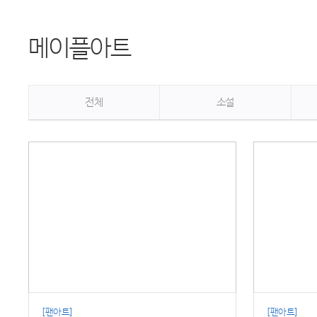
메이플아트
전체
소설
[팬아트]
[팬아트]