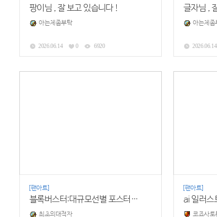
팡이님 , 잘 보고 있습니다 !
글자님 , 
아는체좀부탁
아는체좀
2026.06.14
0
6920
2026.06.14
[팬아트]
[팬아트]
블록버스터:대규모선별 포스터 공개합니다!
ai 일러스
최초의대적자
코죠사토