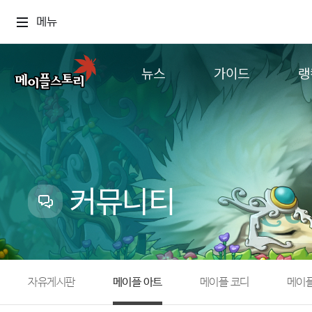
메뉴
뉴스
가이드
랭
공지사항
게임정보
월드
업데이트
직업소개
컨텐츠
이벤트
확률형 아이템
캐시샵 공지
NEXON NOW
커뮤니티
메이플 알림판
추가정보
with maple
자유게시판
메이플 아트
메이플 코디
메이