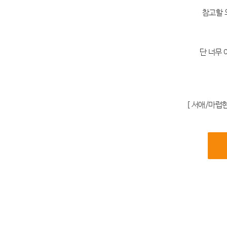
참고할 
단 너무
[ 서애/마럽