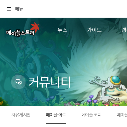
메뉴
뉴스
가이드
랭
공지사항
게임정보
월드
업데이트
직업소개
컨텐츠
이벤트
확률형 아이템
캐시샵 공지
NEXON NOW
커뮤니티
메이플 알림판
추가정보
with maple
자유게시판
메이플 아트
메이플 코디
메이