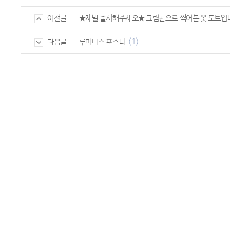
★제발 출시해주세오★ 그림판으로 찍어본 옷 도트입니
이전글
(1)
루미너스 포스터
다음글