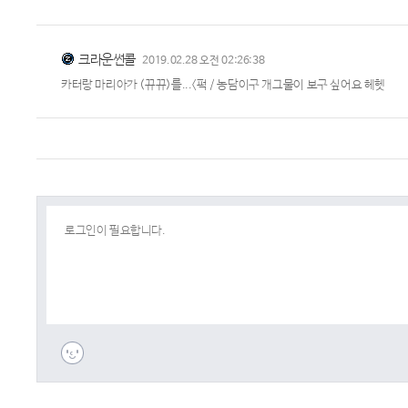
크라운썬콜
2019.02.28 오전 02:26:38
카터랑 마리아가 (뀨뀨)를...<퍽 / 농담이구 개그물이 보구 싶어요 헤헷