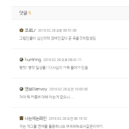
댓글
6
코로Lr
2019.02.28 오후 09:51:00
그림인물이 심신미약 장애인같다 곧 죽을것처럼생김
huntring
2019.02.28 오후 08:41:11
병맛! 병맛 일상물!!((사심이 가득 들어가 있음
앤보이envoy
2019.02.28 오전 10:05:05
저야 뭐 카툰에 대해 아는게 없으니....
나는제논페인
2019.02.28 오전 08:19:52
저는 개그물.연애물 둘중하나요 여제와늑모씨같은이야기.