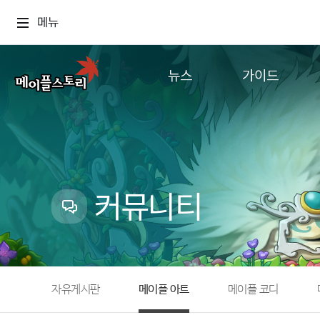
메뉴
뉴스
가이드
공지사항
게임정보
업데이트
직업소개
이벤트
확률형 아이템
캐시샵 공지
NEXON NOW
커뮤니티
메이플 알림판
추가정보
with maple
자유게시판
메이플 아트
메이플 코디