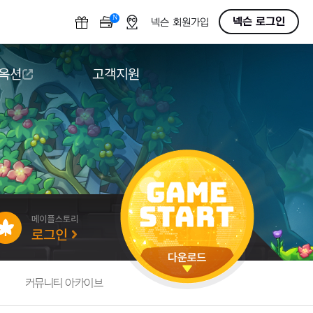
N
OFF
넥슨 로그인
넥슨 회원가입
 옥션
고객지원
옥션
다운로드
도움말/1:1문의
버그악용/불법프로그램 신고
게임 접근성
커뮤니티 아카이브