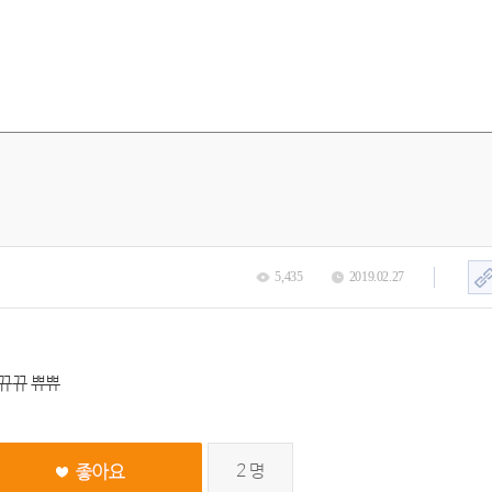
5,435
2019.02.27
뀨뀨 쀼쀼
2
명