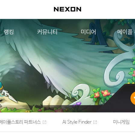
랭킹
커뮤니티
미디어
메이플
월드 랭킹
자유게시판
영상
메이플 
컨텐츠 랭킹
메이플 아트
음악
메이플 코디
아트웍
메이플스토리 파트너스
웹툰
AI Style Finder
미니게임
커뮤니티 아카이브
메이플스토리 파트너스
AI Style Finder
미니게임