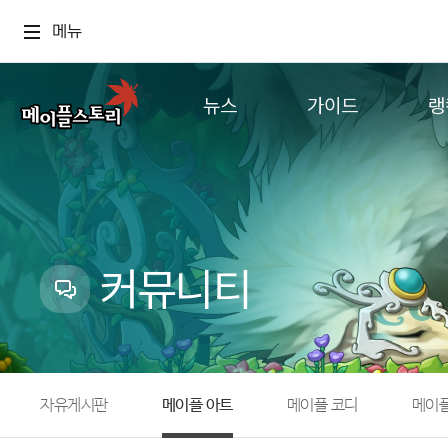
메뉴
뉴스
가이드
랭
공지사항
게임정보
월드
업데이트
직업소개
컨텐츠
이벤트
확률형 아이템
캐시샵 공지
NEXON NOW
커뮤니티
메이플 알림판
추가정보
with maple
자유게시판
메이플 아트
메이플 코디
메이