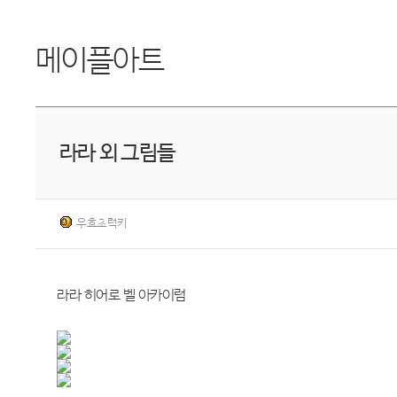
메이플아트
라라 외 그림들
우효초럭키
라라 히어로 벨 아카이럼