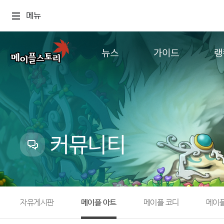
메뉴
뉴스
가이드
랭
공지사항
게임정보
월드
업데이트
직업소개
컨텐츠
이벤트
확률형 아이템
캐시샵 공지
NEXON NOW
커뮤니티
메이플 알림판
추가정보
with maple
자유게시판
메이플 아트
메이플 코디
메이