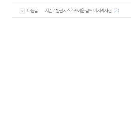
(2)
시즌2 챌린저스2 귀여운 길드 마지막사진
다음글