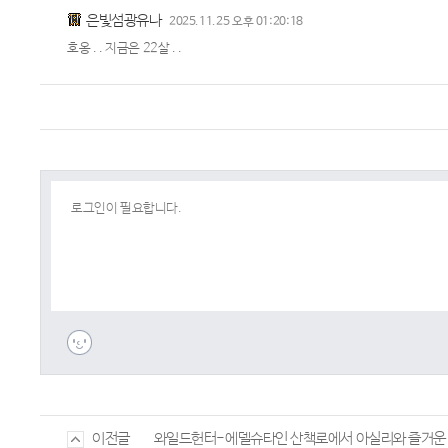
은빛섬광유나
2025.11.25 오후 01:20:18
호옹 . . 지금은 22살 . .
와일드헌터-에델슈타인 산책로에서 아실리와 즐거운
이전글