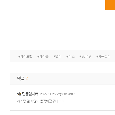
#메이프릴
#메이플
#엘리
#리스
#20주년
#캐논슈터
댓글
2
단풍잎시커
2025.11.25 오후 08:04:07
리스랑 엘리 많이 듬직해졌구나 ㅜㅜ