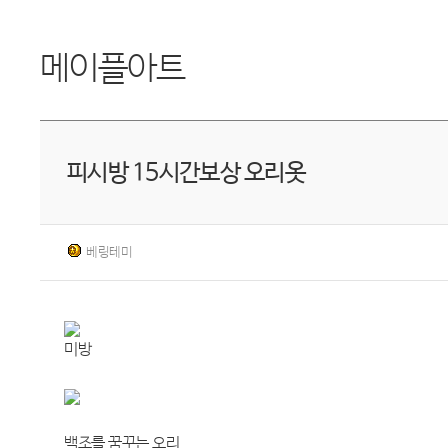
메이플아트
피시방 15시간보상 오리옷
베링테미
미방
백조를 꿈꾸는 오리