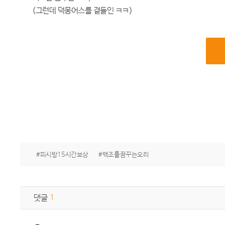
(그런데 덕몽어스를 곁들인 ㅋㅋ)
#피시방15시간보상
#백조를꿈꾸는오리
댓글
1