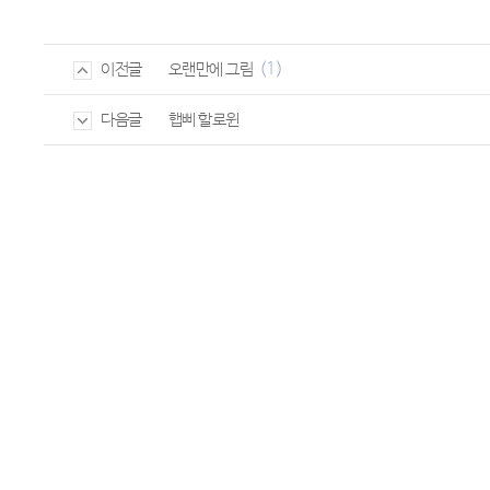
(1)
오랜만에 그림
이전글
햅삐 할로윈
다음글