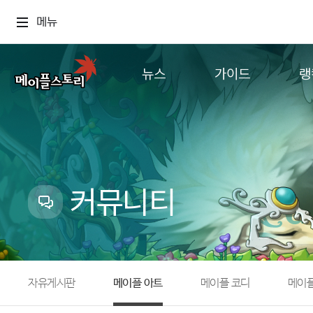
메뉴
뉴스
가이드
랭
공지사항
게임정보
월드
업데이트
직업소개
컨텐츠
이벤트
확률형 아이템
캐시샵 공지
NEXON NOW
커뮤니티
메이플 알림판
추가정보
with maple
자유게시판
메이플 아트
메이플 코디
메이