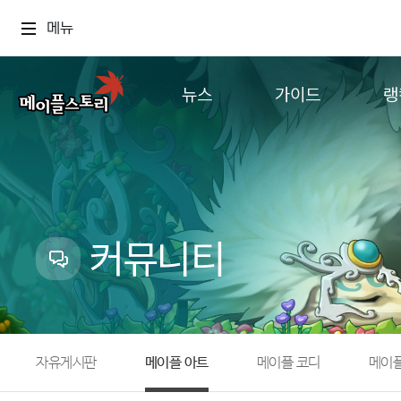
메뉴
뉴스
가이드
랭
공지사항
게임정보
월드
업데이트
직업소개
컨텐츠
이벤트
확률형 아이템
캐시샵 공지
NEXON NOW
커뮤니티
메이플 알림판
추가정보
with maple
자유게시판
메이플 아트
메이플 코디
메이