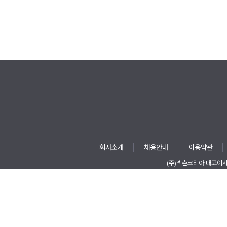
회사소개
채용안내
이용약관
(주)넥슨코리아 대표이
E-mail : contact-us@nexon