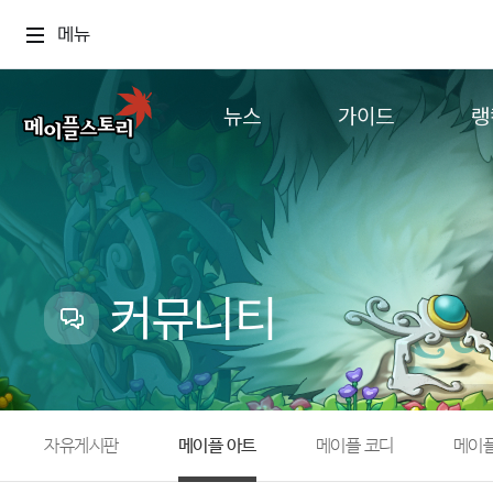
메뉴
뉴스
가이드
랭
공지사항
게임정보
월드
업데이트
직업소개
컨텐츠
이벤트
확률형 아이템
캐시샵 공지
NEXON NOW
커뮤니티
메이플 알림판
추가정보
with maple
자유게시판
메이플 아트
메이플 코디
메이