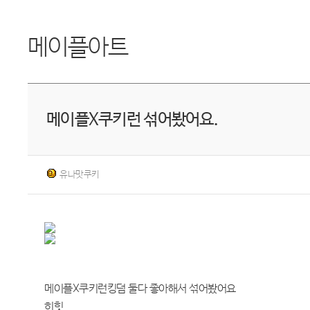
메이플아트
메이플X쿠키런 섞어봤어요.
유나맛쿠키
메이플X쿠키런킹덤 둘다 좋아해서 섞어봤어요
히힛