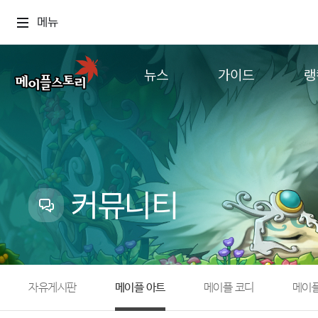
메뉴
뉴스
가이드
랭
공지사항
게임정보
월드
업데이트
직업소개
컨텐츠
이벤트
확률형 아이템
캐시샵 공지
NEXON NOW
커뮤니티
메이플 알림판
추가정보
with maple
자유게시판
메이플 아트
메이플 코디
메이