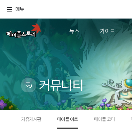
메뉴
뉴스
가이드
공지사항
게임정보
업데이트
직업소개
이벤트
확률형 아이템
캐시샵 공지
NEXON NOW
커뮤니티
메이플 알림판
추가정보
with maple
자유게시판
메이플 아트
메이플 코디