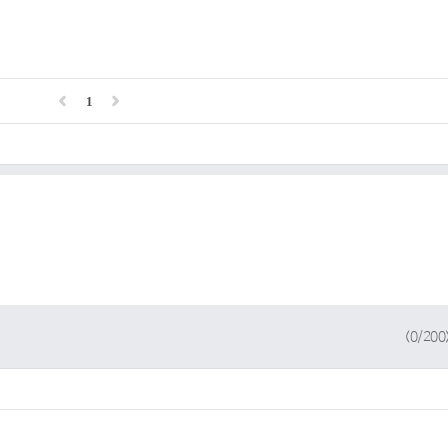
1
(
0
/200