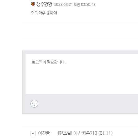
쟁우짱짱
2023.03.21 오전 03:30:43
오오 아주 좋아여
(1)
[팬소설] 에반 키우기 3 (8)
이전글