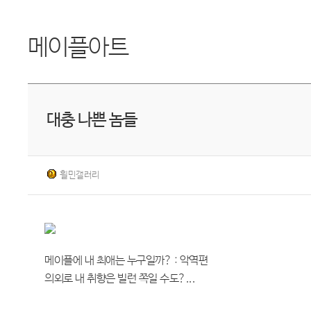
메이플아트
대충 나쁜 놈들
흴민갤러리
메이플에 내 최애는 누구일까? : 악역편
의외로 내 취향은 빌런 쪽일 수도?...