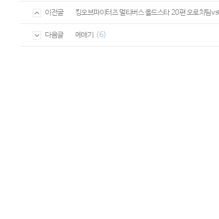
킹오브파이터즈 멀티버스 올드스타 20편 오로치팀v
이전글
(6)
메애기
다음글