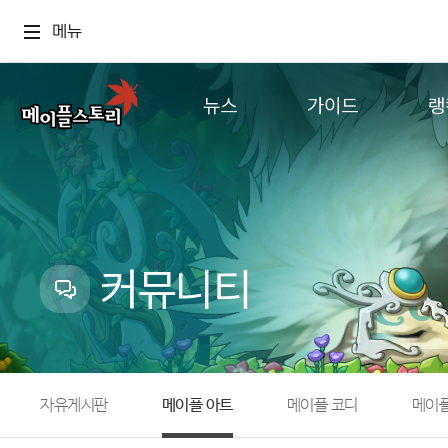
메뉴
뉴스
가이드
랭
공지사항
게임정보
월드
업데이트
직업소개
컨텐츠
이벤트
확률형 아이템
캐시샵 공지
NEXON NOW
커뮤니티
메이플 알림판
추가정보
with maple
자유게시판
메이플 아트
메이플 코디
메이