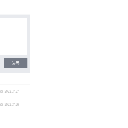
등록
)
2022.07.27
2022.07.26