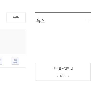
목록
뉴스
메이플포인트 샵
6
/21