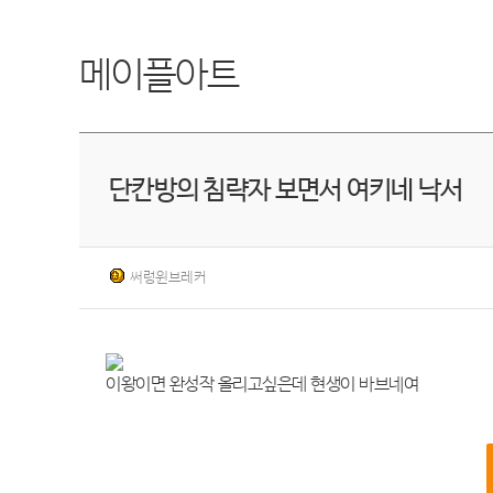
메이플아트
단칸방의 침략자 보면서 여키네 낙서
써렁윈브레커
이왕이면 완성작 올리고싶은데 현생이 바브네여