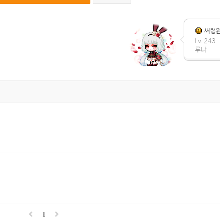
써렁
Lv. 243
루나
1