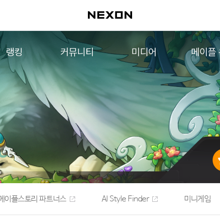
랭킹
커뮤니티
미디어
메이플
월드 랭킹
자유게시판
영상
메이플 
컨텐츠 랭킹
메이플 아트
음악
메이플 코디
아트웍
메이플스토리 파트너스
웹툰
AI Style Finder
미니게임
커뮤니티 아카이브
메이플스토리 파트너스
AI Style Finder
미니게임