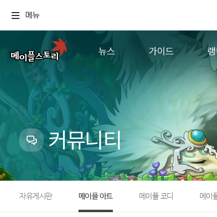
메뉴
뉴스
가이드
랭
공지사항
게임정보
월드
업데이트
직업소개
컨텐츠
이벤트
확률형 아이템
캐시샵 공지
NEXON NOW
커뮤니티
메이플 알림판
추가정보
with maple
자유게시판
메이플 아트
메이플 코디
메이