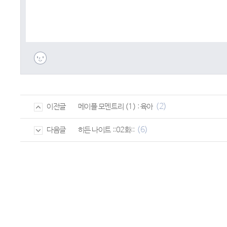
(2)
메이플 모멘트리 (1) : 육아
이전글
(6)
히든 나이트 ::02화::
다음글