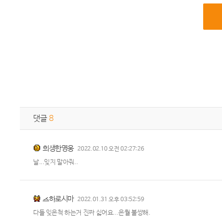
댓글
8
희생한영웅
2022.02.10 오전 02:27:26
날...잊지 말아줘..
츠하로시마
2022.01.31 오후 03:52:59
다들 잊은척 하는거 진짜 싫어요...은월 불쌍해.