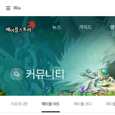
메뉴
뉴스
가이드
랭
공지사항
게임정보
월드
업데이트
직업소개
컨텐츠
이벤트
확률형 아이템
캐시샵 공지
NEXON NOW
커뮤니티
메이플 알림판
추가정보
with maple
자유게시판
메이플 아트
메이플 코디
메이