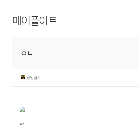
메이플아트
ㅇㄴ
멍멍집사
xx