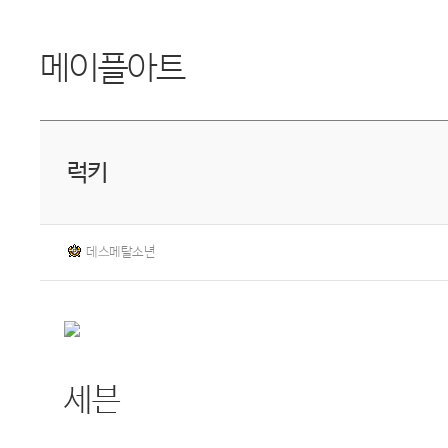
메이플아트
럭키
데스메탈소년
세븐