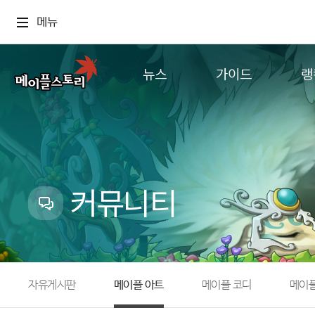
메뉴
뉴스
가이드
랭
공지사항
게임정보
월드
업데이트
직업소개
컨텐츠
이벤트
확률형 아이템
캐시샵 공지
NEXON NOW
커뮤니티
메이플 알림판
추가정보
with maple
자유게시판
메이플 아트
메이플 코디
메이