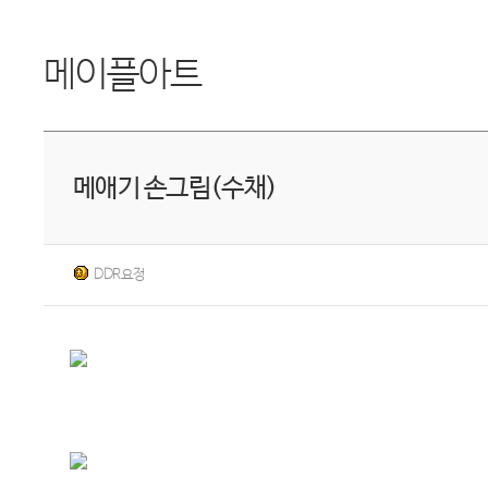
메이플아트
메애기 손그림(수채)
DDR요정