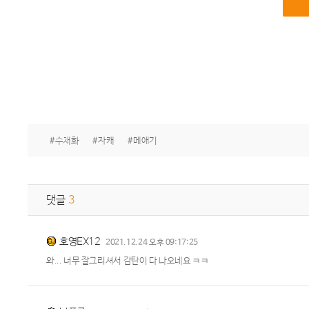
#수채화
#자캐
#메애기
댓글
3
호영EX12
2021.12.24 오후 09:17:25
와... 너무 잘그리셔서 감탄이 다 나오네요 ㅋㅋ