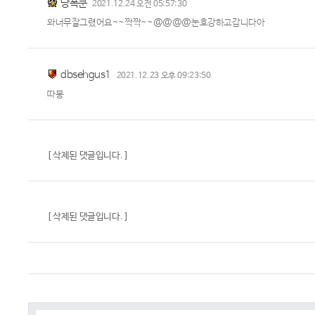
낭폭쿤
2021.12.24 오전 05:57:30
와너무잘그렸어요~~짝짝~~@@@@눈호강하고갑니다아
dbsehgus1
2021.12.23 오후 09:23:50
따봉
[ 삭제된 댓글입니다. ]
[ 삭제된 댓글입니다. ]