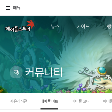
메뉴
뉴스
가이드
랭
공지사항
게임정보
월드
업데이트
직업소개
컨텐츠
이벤트
확률형 아이템
캐시샵 공지
NEXON NOW
커뮤니티
메이플 알림판
추가정보
with maple
자유게시판
메이플 아트
메이플 코디
메이