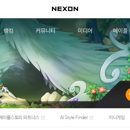
랭킹
커뮤니티
미디어
메이플
월드 랭킹
자유게시판
영상
메이플 
컨텐츠 랭킹
메이플 아트
음악
메이플 코디
아트웍
메이플스토리 파트너스
웹툰
AI Style Finder
미니게임
커뮤니티 아카이브
메이플스토리 파트너스
AI Style Finder
미니게임