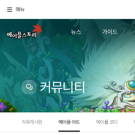
메뉴
뉴스
가이드
공지사항
게임정보
업데이트
직업소개
이벤트
확률형 아이템
캐시샵 공지
NEXON NOW
커뮤니티
메이플 알림판
추가정보
with maple
자유게시판
메이플 아트
메이플 코디