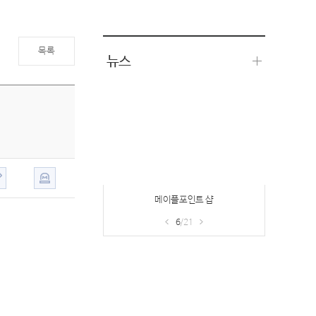
목록
뉴스
메이플포인트 샵
6
/21