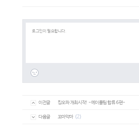
킹오파 개최시작! -메이플팀 합류 6편-
이전글
(2)
꼬마악마
다음글