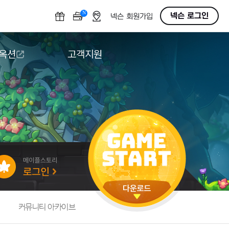
N
OFF
넥슨 로그인
넥슨 회원가입
 옥션
고객지원
옥션
다운로드
도움말/1:1문의
버그악용/불법프로그램 신고
게임 접근성
커뮤니티 아카이브