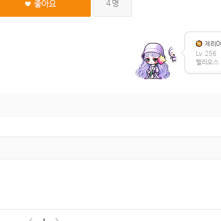
4
명
제리0
Lv. 256
핼리오스
1