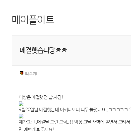
메이플아트
메결햇습니당ㅎㅎ
I나츠키I
미방은 메결햇던 날 사진!
9월20일날 메결햇는데 어쩌다보니 너무 늦엇네요..ㅋㅋㅋㅋㅋ
제가그린..메결날 그린 그림..!! 막상 그날 새벽에 졸면서 그려
만 예쁘게 봐주세요!