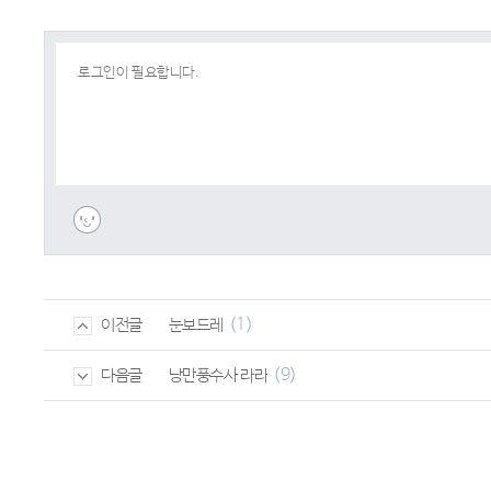
(1)
눈보드레
이전글
(9)
낭만풍수사 라라
다음글