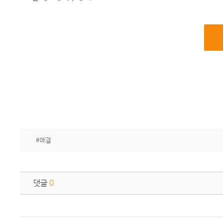
#메결
댓글
0