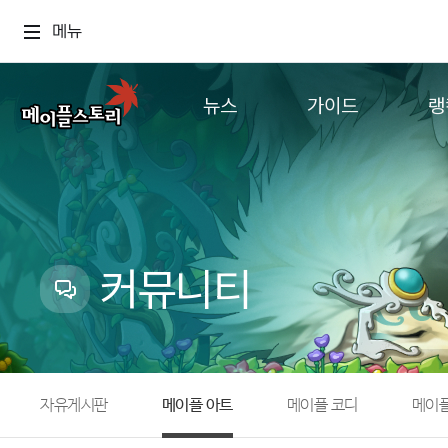
메뉴
뉴스
가이드
랭
공지사항
게임정보
월드
업데이트
직업소개
컨텐츠
이벤트
확률형 아이템
캐시샵 공지
NEXON NOW
커뮤니티
메이플 알림판
추가정보
with maple
자유게시판
메이플 아트
메이플 코디
메이