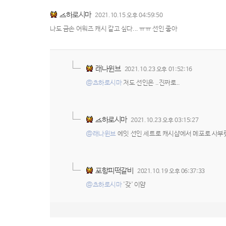
츠하로시마
2021.10.15 오후 04:59:50
나도 금손 어워즈 캐시 같고 싶다... ㅠㅠ 선인 좋아
래나윈브
2021.10.23 오후 01:52:16
@츠하로시마
저도 선인은 ..진짜로..
츠하로시마
2021.10.23 오후 03:15:27
@래나윈브
에잇 선인 세트로 캐시샵에서 메포로 사부렸따
포항피떡갈비
2021.10.19 오후 06:37:33
@츠하로시마
'갖' 이얌