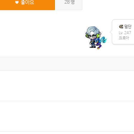
28
명
덮단
Lv. 247
크로아