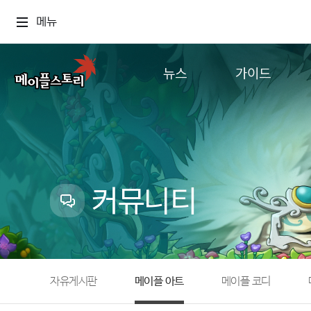
메뉴
뉴스
가이드
공지사항
게임정보
업데이트
직업소개
이벤트
확률형 아이템
캐시샵 공지
NEXON NOW
커뮤니티
메이플 알림판
추가정보
with maple
자유게시판
메이플 아트
메이플 코디