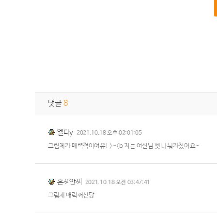
댓글
8
엘디y
2021.10.18 오후 02:01:05
그림체가 매력적이여유! >~<b 저는 여신님 펫 나눠가졌어요~
흔찌안찌
2021.10.18 오전 03:47:41
그림체 매력쩌신당