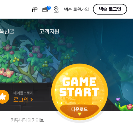
N
OFF
넥슨 로그인
넥슨 회원가입
 옥션
고객지원
옥션
다운로드
도움말/1:1문의
버그악용/불법프로그램 신고
게임 접근성
커뮤니티 아카이브