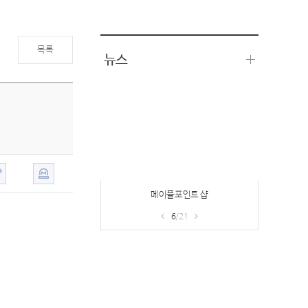
목록
뉴스
메이플포인트 샵
6
/21