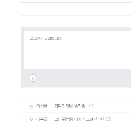
(2)
가디언 엔젤 슬라임!
이전글
(5)
그냥 평범한 메애기 그려본 1인
다음글