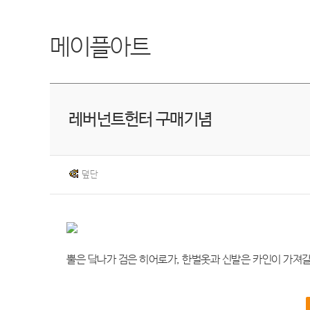
메이플아트
레버넌트헌터 구매기념
덮단
뿔은 닼나가 검은 히어로가, 한벌옷과 신발은 카인이 가져갈