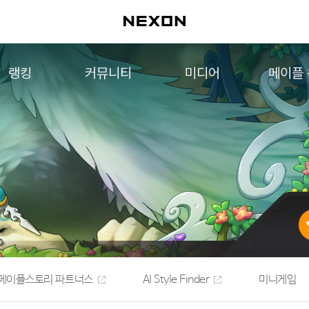
랭킹
커뮤니티
미디어
메이플
월드 랭킹
자유게시판
영상
메이플 
컨텐츠 랭킹
메이플 아트
음악
메이플 코디
아트웍
메이플스토리 파트너스
웹툰
AI Style Finder
미니게임
커뮤니티 아카이브
메이플스토리 파트너스
AI Style Finder
미니게임