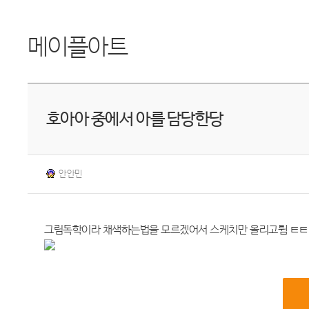
메이플아트
호아아 중에서 아를 담당한당
안안민
그림독학이라 채색하는법을 모르겠어서 스케치만 올리고튐 ㅌㅌ