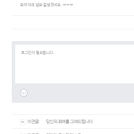
모야 아크 넘모 잘생겻네요..ㅠㅜㅠ
당신의 최애를 그려드립니다
이전글