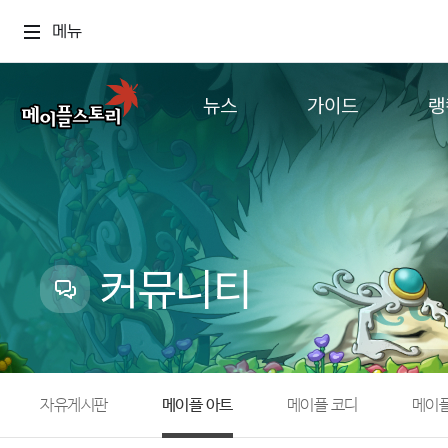
메뉴
뉴스
가이드
랭
공지사항
게임정보
월드
업데이트
직업소개
컨텐츠
이벤트
확률형 아이템
캐시샵 공지
NEXON NOW
커뮤니티
메이플 알림판
추가정보
with maple
자유게시판
메이플 아트
메이플 코디
메이